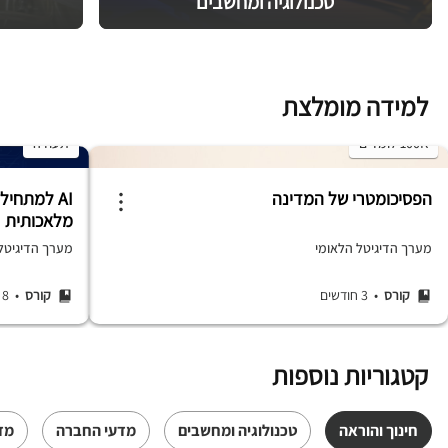
טכנולוגיה ומחשבים
למידה מומלצת
100K לומדים
תעודה
הפסיכומטרי של המדינה
AI למתחיל
מלאכותית
מערך הדיגיטל הלאומי
מערך הדיגיטל ה
קורס
• 3 חודשים
קורס
• 8 שעות
קטגוריות נוספות
חינוך והוראה
טכנולוגיה ומחשבים
מדעי החברה
מד