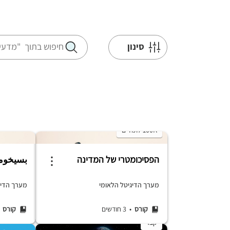
סינון
100K לומדים
הפסיכומטרי של המדינה
بسيخومت
מערך הדיגיטל הלאומי
מערך הדיג
קורס
• 3 חודשים
קורס
• 
קצר