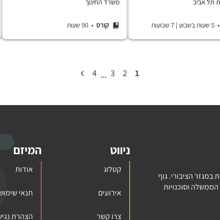
ת תל אביב
משרד החינוך
 שעות בשבוע
|
7 שבועות
קורס
• 90 שעות
›
4
3
2
1
...
ניווט
המיזם
קטלוג
אודות
במגזר הציבורי. גוף
הממשלה וסוכנויות
אירועים
תנאי שימוש
צרו קשר
הצהרת נגיש