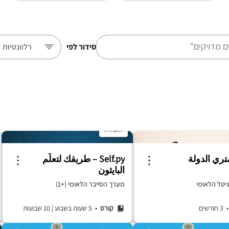
סידור לפי
רלוונטיות
תעודה
ري الدولة
Self.py – طريقك لتعلّم
البايثون
יטל הלאומי
מערך הסייבר הלאומי (+1)
3 חודשים
קורס
• 5 שעות בשבוע
|
10 שבועות