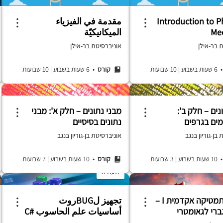
Introduction to P
مقدمة في الفيزياء
Me
الميكانيكيّة
 בר-אילן
אוניברסיטת בר-אילן
 שעות בשבוע
|
10 שבועות
קורס
• 6 שעות בשבוע
|
10 שבועות
נים – חלק ב':
מבני נתונים – חלק א': מבני
מים בגרפים
נתונים בסיסיים
בן-גוריון בנגב
אוניברסיטת בן-גוריון בנגב
1 שעות בשבוע
|
3 שבועות
קורס
• 10 שעות בשבוע
|
7 שבועות
תעודה
גשר למתמטיקה אקדמית I –
تجهيز لBUGروت
ברי לגאומטרי
أساسيات علم الحاسوب #C