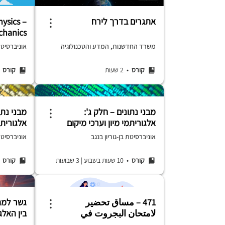
אתגרים בדרך לירח
hysics –
chanics
משרד החדשנות, המדע והטכנולוגיה
אוניברסיטת
קורס
• 2 שעות
קורס
• 6
מבני נתונים – חלק ג':
מבני נתו
אלגוריתמי מיון וערכי מיקום
אלגורית
אוניברסיטת בן-גוריון בנגב
אוניברסיטת 
קורס
• 10 שעות בשבוע
|
3 שבועות
קורס
• 0
471 – مساق تحضير
لامتحان البجروت في
בין האלג
الرياضيّات بمستوى 4