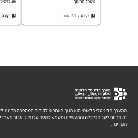
משרד החינוך
אוניברסיט
وحدات تعليميّة لصفوف
العاشر والحادي عشر –
קורס
• 60 שעות
קורס
• 5
المنهاج الدراسي الجديد
המערך הדיגיטלי הלאומי הוא הגוף האחראי לקידום המהפכה הדיגיטלית 
זה מדווח לשר הכלכלה והתעשייה ומשמש כמטה טכנולוגי עבור משרדי 
המדינה.