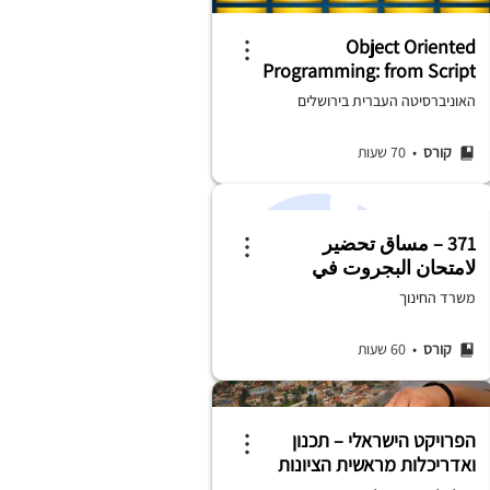
Object Oriented
Programming: from Script
to Software
האוניברסיטה העברית בירושלים
קורס
• 70 שעות
371 – مساق تحضير
لامتحان البجروت في
الرياضيّات بمستوى 3
משרד החינוך
وحدات تعليميّة لصفوف
العاشر – المنهاج الدراسي
קורס
• 60 שעות
الجديد
הפרויקט הישראלי – תכנון
ואדריכלות מראשית הציונות
ועד היום