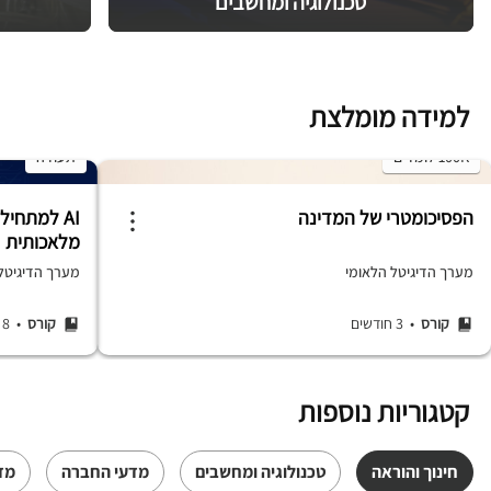
טכנולוגיה ומחשבים
למידה מומלצת
100K לומדים
תעודה
הפסיכומטרי של המדינה
AI למתחיל
מלאכותית
מערך הדיגיטל הלאומי
מערך הדיגיטל ה
קורס
• 3 חודשים
קורס
• 8 שעות
קטגוריות נוספות
חינוך והוראה
טכנולוגיה ומחשבים
מדעי החברה
מד