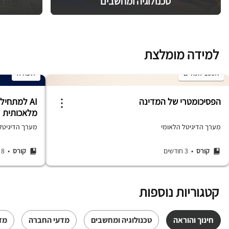
טכנולוגיה ומחשבים
למידה מומלצת
100K לומדים
תעודה
הפסיכומטרי של המדינה
AI למתחיל
מלאכותית
מערך הדיגיטל הלאומי
מערך הדיגיטל ה
קורס
• 3 חודשים
קורס
• 8 שעות
קטגוריות נוספות
חינוך והוראה
טכנולוגיה ומחשבים
מדעי החברה
מד