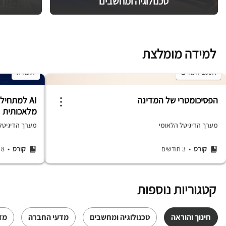
טכנולוגיה ומחשבים
למידה מומלצת
100K לומדים
תעודה
הפסיכומטרי של המדינה
AI למתחיל
מלאכותית
מערך הדיגיטל הלאומי
מערך הדיגיטל ה
קורס
• 3 חודשים
קורס
• 8 שעות
קטגוריות נוספות
חינוך והוראה
טכנולוגיה ומחשבים
מדעי החברה
מד