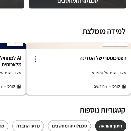
טכנולוגיה ומחשבים
למידה מומלצת
100K לומדים
תעודה
הפסיכומטרי של המדינה
AI למתחיל
מלאכותית
מערך הדיגיטל הלאומי
מערך הדיגיטל ה
קורס
• 3 חודשים
קורס
• 8 שעות
קטגוריות נוספות
חינוך והוראה
טכנולוגיה ומחשבים
מדעי החברה
מד