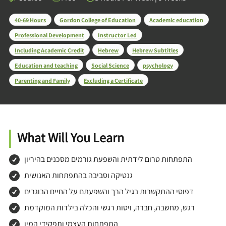
40-69 Hours
Gordon College of Education
Academic education
Professional Development
Instructor Led
Including Academic Credit
Hebrew
Hebrew Subtitles
Education and teaching
Social Science
psychology
Parenting and Family
Excluding a Certificate
What Will You Learn
התפתחות טרום לידתית והשפעת גורמים מסכנים בהיריון
גנטיקה וסביבה בהתפתחות האנושית
דפוסי ההתקשרות בגיל הרך והשפעתם על החיים הבוגרים
רגש, מחשבה, חברה, ויסות רגשי והכלה בילדות המוקדמת
התפתחות העצמי ותפקידי המין