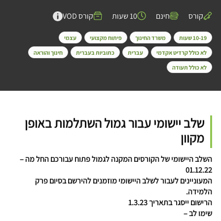
קורס
חינם
10 שעות
קורס VOD
10-19 שעות
משרד החינוך
פיתוח מקצועי
עצמי
לא כולל קרדיט אקדמי
עברית
כתוביות בעברית
חינוך והוראה
לא כולל תעודה
שלב יישומי עבור גמול השתלמות באופן
מקוון
השלב היישומי של הקורסים המקנה לגמול פתוח עבורכם החל מה –
01.12.22
המעוניינים לעבור לשלב היישומי מוזמנים להירשם בסיום פרק
הלמידה.
הרישום ייסגר בתאריך 1.3.23
שימו לב –