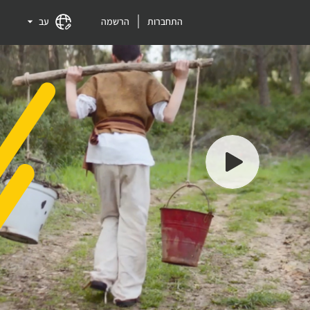
התחברות
הרשמה
עב