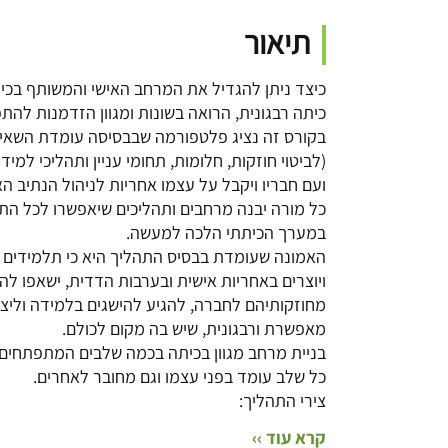
תיאור
כיצד ניתן להגדיל את המרחב האישי והמשותף בכית
כיתה רבגונית, הרואה בשונות ומגוון הזדמנות לה
בקורס זה נציג פלטפורמה שבבסיסה עומדת השאיפ
(לביטוי חוזקות, חלומות, תחומי עניין ותהליכי למי
ועם חבריו ויקבל על עצמו אחריות לניהול הנתיב הא
כל מורה יבנה מרחבים ותהליכים שיאפשרו לכל ה
במערך הכיתתי הלכה למעשה.
האמונה שעומדת בבסיס התהליך היא כי תלמידים ש
ויוצרים באחריות אישית ובערבות הדדית, ישאפו ל
מחוזקותיהם לחברה, להגיע להישגים בלמידה וליצ
מאפשרת ורבגונית, שיש בה מקום לכולם.
בניית מרחב מגוון בכיתה בכמה שלבים המתפתחים בא
כל שלב עומד בפני עצמו וגם מחובר לאחרים.
צירי התהליך:
קרא עוד ››