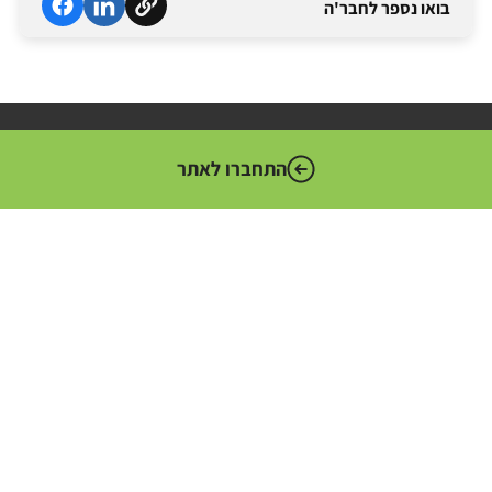
בואו נספר לחבר'ה
התחברו לאתר
המערך הדיגיטלי הלאומי הוא הגוף האחראי לקידום המהפכה
הדיגיטלית במגזר הציבורי. גוף זה מדווח לשר הכלכלה והתעשייה
ומשמש כמטה טכנולוגי עבור משרדי הממשלה וסוכנויות המדינה.
מועצת ההשכלה הגבוהה (HEC) קובעת את המדיניות למערכת
ההשכלה הגבוהה, וועדת התכנון והתקצוב (PBC) אחראית על התכנון