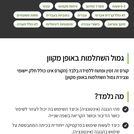
0-3 שעות
משרד החינוך
פיתוח מקצועי
עצמי
לא כולל קרדיט אקדמי
עברית
כתוביות בעברית
פחות משעתיים
חינוך והוראה
כישורי עבודה
מיומנויות דיגיטליות
לא כולל תעודה
גמול השתלמות באופן מקוון
קורס זה זמין ופתוח ללמידה בלבד (הקורס אינו כולל חלק יישומי
וצבירת גמול השתלמות באופן מקוון)
מה נלמד?
מהי הנגנה (אינטונציה) וכיצד השימוש בה יכול לעזור לשיפור
כושר הדיבור וכושר הקריאה בשפה שנייה
כיצד לעשות שימוש בפרקטיקה ייחודית בכיתה המתבססת על
שימוש בהנגנה (אינטונציה).