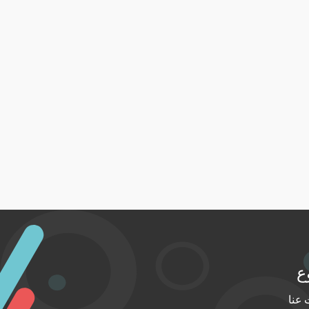
ع
عنا