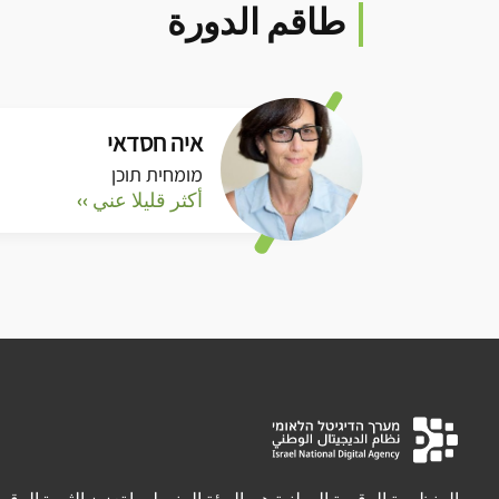
طاقم الدورة
איה חסדאי
מומחית תוכן
أكثر قليلا عني ››