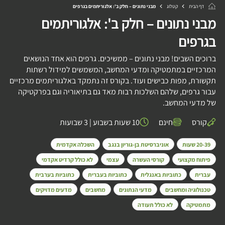
דף הבית
קטלוג
מבני נתונים – חלק ב': אלגוריתמים בגרפים
מבני נתונים – חלק ב': אלגוריתמים
בגרפים
ברוכים השבים! מבני נתונים – ממשיכים. גרפים הוא אחד הנושאים
המרכזיים במתמטיקה ומדעי המחשב, המשמשים למידול רשתות
תקשורת, מפות כבישים ועוד. בקורס זה נתמקד באלגוריתמים מרכזיים
עבור גרפים, שלהם השלכות רבות מאד גם בתיאוריה וגם בפרקטיקה
של מדעי המחשב.
קורס
חינם
10 שעות בשבוע
|
3 שבועות
20-39 שעות
אוניברסיטת בן-גוריון בנגב
השכלה אקדמית
פיתוח מקצועי
קורסי העשרה
עצמי
לא כולל קרדיט אקדמי
עברית
כתוביות באנגלית
כתוביות בעברית
כתוביות בערבית
טכנולוגיה ומחשבים
מדעי הנתונים
מחשבים
מדעים מדויקים
מתמטיקה
לא כולל תעודה