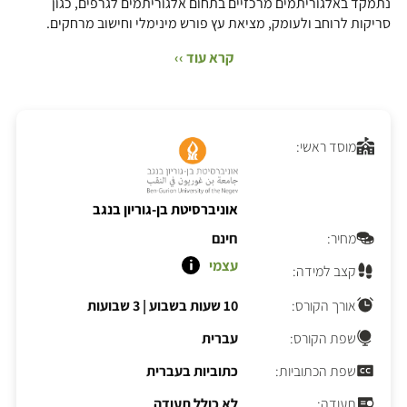
נתמקד באלגוריתמים מרכזיים בתחום אלגוריתמים לגרפים, כגון
סריקות לרוחב ולעומק, מציאת עץ פורש מינימלי וחישוב מרחקים.
קרא עוד ››
מוסד ראשי:
אוניברסיטת בן-גוריון בנגב
מחיר:
חינם
עצמי
קצב למידה:
אורך הקורס:
10 שעות בשבוע
|
3 שבועות
שפת הקורס:
עברית
שפת הכתוביות:
כתוביות בעברית
תעודה:
לא כולל תעודה