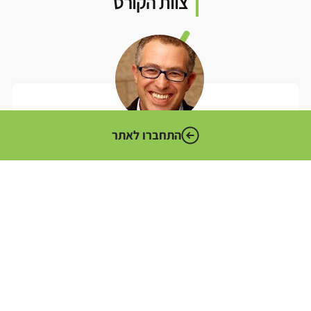
צוות הקורס
התחברו לאתר
פרופ' יונתן בן דוב
מרצה
עוד קצת עלי ››