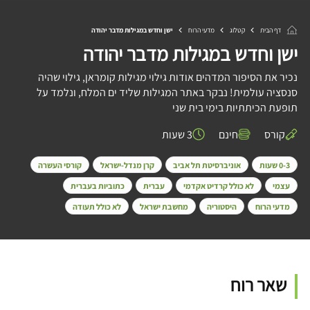
דף הבית
קטלוג
מדעי הרוח
ישן וחדש במגילות מדבר יהודה
ישן וחדש במגילות מדבר יהודה
נכיר את הסיפור המדהים אודות גילוי מגילות קומראן, גילוי שהיה
סנסציה עולמית! נבקר באתר המגילות שליד ים המלח, ונלמד על
תופעת הכיתתיות בימי בית שני
קורס
חינם
3 שעות
0-3 שעות
אוניברסיטת תל אביב
קרן מנדל-ישראל
קורסי העשרה
עצמי
לא כולל קרדיט אקדמי
עברית
כתוביות בעברית
מדעי הרוח
היסטוריה
מחשבת ישראל
לא כולל תעודה
שאר רוח