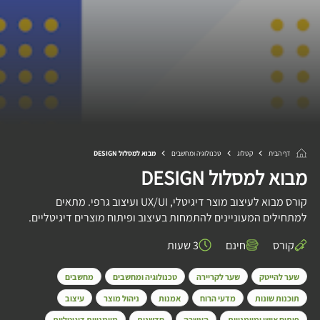
דף הבית
קטלוג
טכנולוגיה ומחשבים
מבוא למסלול DESIGN
מבוא למסלול DESIGN
קורס מבוא לעיצוב מוצר דיגיטלי, UX/UI ועיצוב גרפי. מתאים
למתחילים המעוניינים להתמחות בעיצוב ופיתוח מוצרים דיגיטליים.
קורס
חינם
3 שעות
שער להייטק
שער לקריירה
טכנולוגיה ומחשבים
מחשבים
תוכנות שונות
מדעי הרוח
אמנות
ניהול מוצר
עיצוב
פיתוח אישי ומיומנויות
העשרה
חדשנות
מיומנויות דיגיטליות