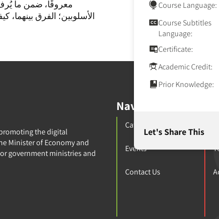
معروفًا، ضمن ما يُرف
Course Language:
الأسلوبين؛ الفرق بينهما، كي
Course Subtitles
Language:
Certificate:
Academic Credit:
Prior Knowledge:
Navigation
Ca
Catalog
A
Let's Share This
 promoting the digital
 the Minister of Economy and
Events
T
for government ministries and
Contact Us
A