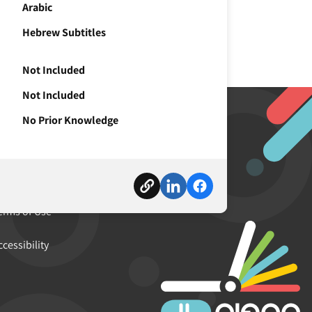
Arabic
Hebrew Subtitles
Not Included
Not Included
No Prior Knowledge
mpus IL Initiative
bout Us
erms of Use
ccessibility