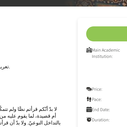
Main Academic
Institution:
تعريف أسلوب التناصّ وتحديد مميّزاته وأنواعه.
Price:
Pace:
لا بدّ أنّكم قرأتم نصًّا ولم تت
End Date:
أم قصيدة، لما يقوم عليه من ت
Duration:
بالتداخل النوعيّ. ولا بدّ أن قرأت