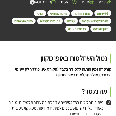
קורס
חינם
1 שעות
קורס VOD
0-3 שעות
משרד החינוך
פיתוח מקצועי
עצמי
לא כולל קרדיט אקדמי
עברית
כתוביות בעברית
פחות משעתיים
חינוך והוראה
לא כולל תעודה
גמול השתלמות באופן מקוון
קורס זה זמין ופתוח ללמידה בלבד (הקורס אינו כולל חלק יישומי
וצבירת גמול השתלמות באופן מקוון)
מה נלמד?
פיתוח תהליכים רפלקטיביים על הכתיבה עבור תלמידים ומורים
כאחד, על ידי שימוש בכלים לפיתוח מודעות מטא קוגניטיבית
בעקבות כתיבת תשובה.