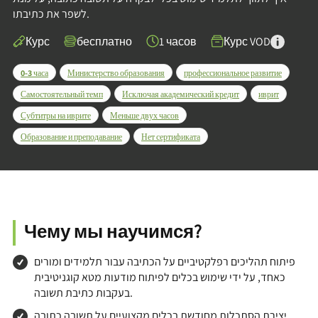
לשפר את כתיבתו.
Курс
бесплатно
1 часов
Курс VOD
0-3 часа
Министерство образования
профессиональное развитие
Самостоятельный темп
Исключая академический кредит
иврит
Субтитры на иврите
Меньше двух часов
Образование и преподавание
Нет сертификата
Чему мы научимся?
פיתוח תהליכים רפלקטיביים על הכתיבה עבור תלמידים ומורים
כאחד, על ידי שימוש בכלים לפיתוח מודעות מטא קוגניטיבית
בעקבות כתיבת תשובה.
יצירת הסתכלות מחודשת בכלים מקצועיים על תשובה כתובה