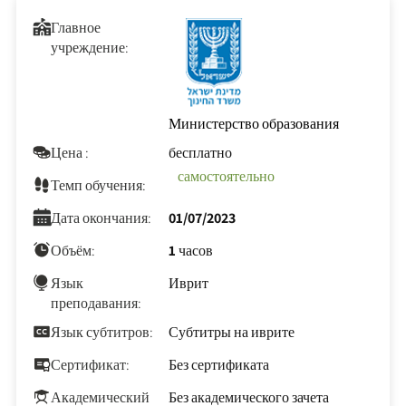
Главное
учреждение:
Министерство образования
Цена :
бесплатно
самостоятельно
Темп обучения:
Дата окончания:
01/07/2023
Объём:
1 часов
Язык
Иврит
преподавания:
Язык субтитров:
Субтитры на иврите
Сертификат:
Без сертификата
Академический
Без академического зачета