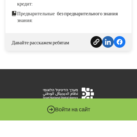
кредит:
Предварительные
без предварительного знания
знания:
Давайте расскажем ребятам
Войти на сайт
Национальная цифровая система – это орган, которому
поручено продвигать цифровую революцию в
государственном секторе. Этот массив подчиняется
министру экономики и промышленности и служит