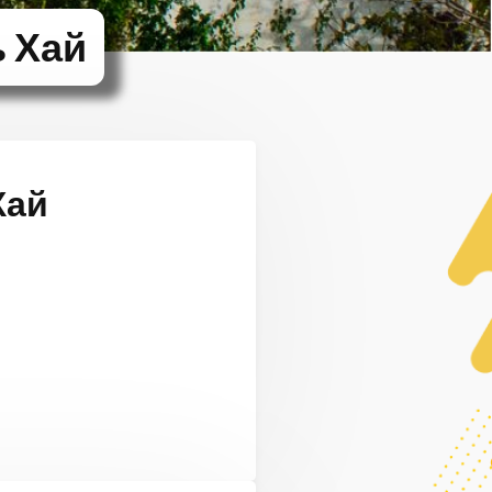
 Хай
Хай