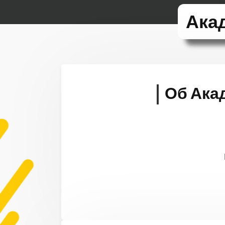
Ака
Об Ака