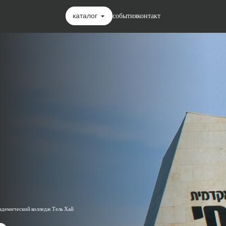
каталог
события
контакт
адемический колледж Тель Хай