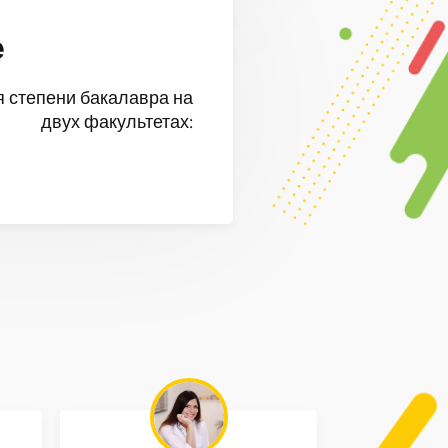
е
я степени бакалавра на
двух факультетах: