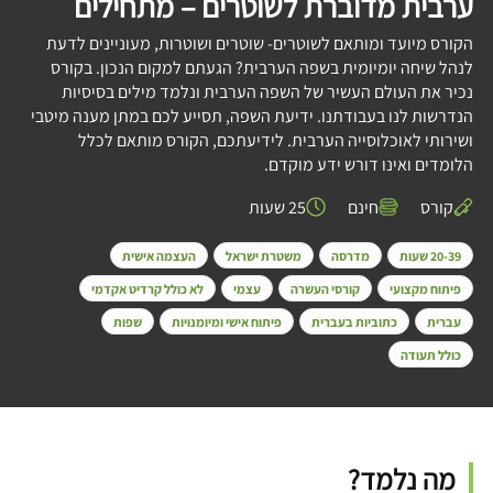
ערבית מדוברת לשוטרים – מתחילים
הקורס מיועד ומותאם לשוטרים- שוטרים ושוטרות, מעוניינים לדעת
לנהל שיחה יומיומית בשפה הערבית? הגעתם למקום הנכון. בקורס
נכיר את העולם העשיר של השפה הערבית ונלמד מילים בסיסיות
הנדרשות לנו בעבודתנו. ידיעת השפה, תסייע לכם במתן מענה מיטבי
ושירותי לאוכלוסייה הערבית. לידיעתכם, הקורס מותאם לכלל
הלומדים ואינו דורש ידע מוקדם.
קורס
חינם
25 שעות
20-39 שעות
מדרסה
משטרת ישראל
העצמה אישית
פיתוח מקצועי
קורסי העשרה
עצמי
לא כולל קרדיט אקדמי
עברית
כתוביות בעברית
פיתוח אישי ומיומנויות
שפות
כולל תעודה
מה נלמד?