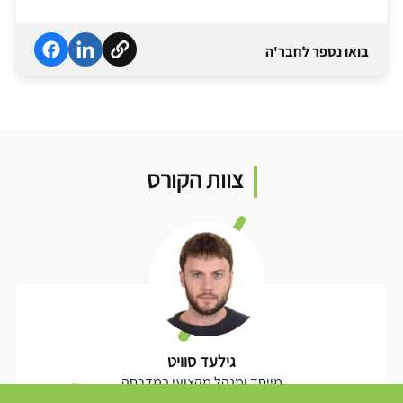
בואו נספר לחבר'ה
צוות הקורס
גילעד סוויט
מייסד ומנהל מקצועי במדרסה