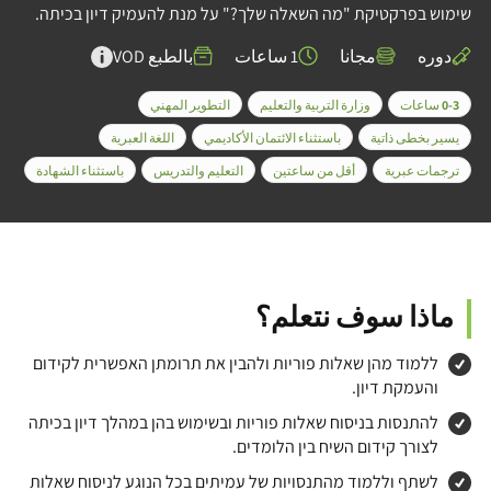
שימוש בפרקטיקת "מה השאלה שלך?" על מנת להעמיק דיון בכיתה.
دوره
مجانا
1 ساعات
بالطبع VOD
0-3 ساعات
وزارة التربية والتعليم
التطوير المهني
يسير بخطى ذاتية
باستثناء الائتمان الأكاديمي
اللغة العبرية
ترجمات عبرية
أقل من ساعتين
التعليم والتدريس
باستثناء الشهادة
ماذا سوف نتعلم؟
ללמוד מהן שאלות פוריות ולהבין את תרומתן האפשרית לקידום
והעמקת דיון.
להתנסות בניסוח שאלות פוריות ובשימוש בהן במהלך דיון בכיתה
לצורך קידום השיח בין הלומדים.
לשתף וללמוד מהתנסויות של עמיתים בכל הנוגע לניסוח שאלות