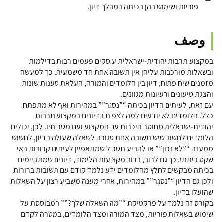
פוריות ושימוש בהן בכיתה במהלך דיון.
وصف
במקצוע תרבות יהודית-ישראלית עוסקים פעמים רבות בדילמות
ובשאלות מורכבות עליהן אין תשובה אחת חד משמעית. כך למעשה
מזמנים שיח פתוח, דיון בין הלומדים והמורה, העלאת טענות שונות
והצגת טיעונים ורעיונות מגוונים.
עם זאת, לעיתים הדיון בכיתה “”נסגר”” במהירות ואף לא מתפתח
כלל. הלומדים לא יודעים למה לצפות בדיונים במקצוע תרבות
יהודית-ישראלית מחוסר היכרות עם המקצוע ועם מטרותיו. לכן, יכולים
הלומדים לחשוב שיש תשובה אחת סגורה לשאלה שעולה בדיון, לחשוש
ממענה “”לא נכון”” או להביע תסכול שמתאפיין לעיתים קרובות באי
שקט כיתתי. כך גם לרוב, ברוב מקצועות הלימוד, דיונים שמתקיימים
בכיתה מבקשים לחלץ מהלומדים ידע נלמד קודם עם תשובות ברורות
ולכן גם הדיון “”נסגר”” במהירות, אחרי מענה משביע רצון על השאלות
שהועלו בדיון.
בקורס זה נלמד על פרקטיקת “”מה השאלה שלך?”” המבוססת על
שימוש בשאלות פוריות, מצד המורה ומצד הלומדים, במטרה לקדם