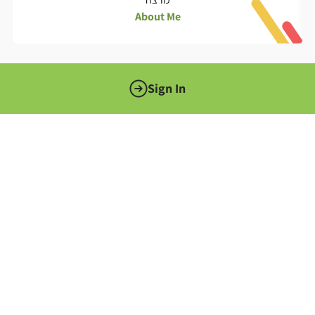
About Me
Sign In
The Israeli National Digital Agency is the body entrusted with
promoting the digital revolution in the public sector. The
agency is subordinate to the Minister of Economy and
Industry, and serves as the technological headquarters body
for government ministries and public bodies.