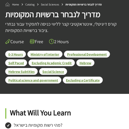
Home
Catalog
Social Sciences
מדריך לנבחר ברשויות המקומיות
מדריך לנבחר ברשויות המקומיות
קורס דיגיטלי, אינטראקטיבי קצר לליווי כניסה לתפקיד עבור נבחרי
ציבור ברשויות המקומיות.
Course
Free
2 Hours
0-3 Hours
Ministry of Interior
Professional Development
Self Paced
Excluding Academic Credit
Hebrew
Hebrew Subtitles
Social Science
Political science and government
Excluding a Certificate
What Will You Learn
מהי רשות מקומיות בישראל?