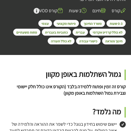
קורס
חינם
1 שעות
קורס VOD
0-3 שעות
משרד החינוך
פיתוח מקצועי
עצמי
לא כולל קרדיט אקדמי
עברית
כתוביות בעברית
פחות משעתיים
חינוך והוראה
כישורי עבודה
לא כולל תעודה
גמול השתלמות באופן מקוון
קורס זה זמין ופתוח ללמידה בלבד (הקורס אינו כולל חלק יישומי
וצבירת גמול השתלמות באופן מקוון)
מה נלמד?
יישום שימוש בחידון בגוגל כדי לשפר את ההוראה והלמידה של
אוצר המילים. על מנת להרוויח קרדיט בקורס זה תתבקש לתעד