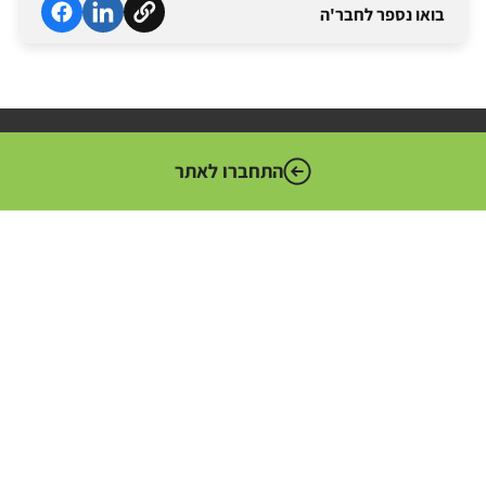
בואו נספר לחבר'ה
התחברו לאתר
המערך הדיגיטלי הלאומי הוא הגוף האחראי לקידום המהפכה
הדיגיטלית במגזר הציבורי. גוף זה מדווח לשר הכלכלה והתעשייה
ומשמש כמטה טכנולוגי עבור משרדי הממשלה וסוכנויות המדינה.
מועצת ההשכלה הגבוהה (HEC) קובעת את המדיניות למערכת
ההשכלה הגבוהה, וועדת התכנון והתקצוב (PBC) אחראית על התכנון