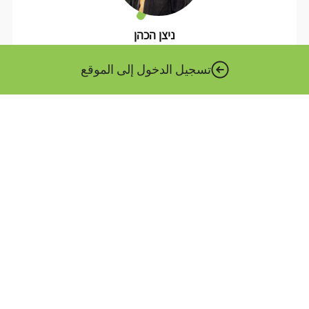
ניצן הכהן
מומחה תוכן
أكثر قليلا عني ››
تسجيل الدخول إلى الموقع
المنظومة الرقمية الوطنية هي الهيئة المنوط بها تعزيز الثورة
الرقمية في القطاع العام. تتبع المصفوفة وزير الاقتصاد والصناعة،
وتكون بمثابة المقر الرئيسي التكنولوجي للوزارات الحكومية
والهيئات العامة.