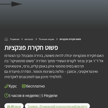
Главная
каталог
Точные науки
פשוט חקירת פונקציות
פשוט חקירת פונקציות
האם חקירת פונקציות יכולה להיות פשוטה, בהירה ומובנת? כן! הצטרפו
אל ד״ר אביב צנזור לקורס העשירי מתוך הסדרה ״פשוט מתמטיקה״ בה
תרכשו בסיס מתמטי איתן באופן קליט, גרפי, אינטואיטיבי
ואינטראקטיבי, וכמובן – מלווה בשנינות והומור. הסדרה מיועדת גם
לתלמידי תיכון וגם למתכוננים לאקדמיה.
Курс
бесплатно
5 часов в неделю
|
5 Недели
20-39 часов
Технион - Израильский технологический институт