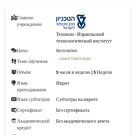
Главное
учреждение:
Технион - Израильский
технологический институт
Цена :
бесплатно
самостоятельно
Темп обучения:
Объём:
5 часов в неделю
|
5 Недели
Язык
Иврит
преподавания:
Язык субтитров:
Субтитры на иврите
Сертификат:
Без сертификата
Академический
Без академического зачета
кредит: