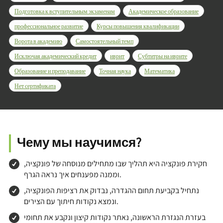
Подготовка к вступительным экзаменам
Академическое образование
профессиональное развитие
Курсы повышения квалификации
Ворота в академию
Самостоятельный темп
Исключая академический кредит
иврит
Субтитры на иврите
Образование и преподавание
Точная наука
Математика
Нет сертификата
Чему мы научимся?
חקירת פונקציה היא תהליך שבו מתחילים מנוסחה של פונקציה,
וממנה מפענחים איך נראה הגרף.
נתחיל בקביעת תחום ההגדרה, נבדוק את רציפות הפונקציה,
ונמצא נקודות חיתוך עם הצירים.
בעזרת הנגזרת הראשונה, נאתר נקודות קיצון ונקבע את תחומי