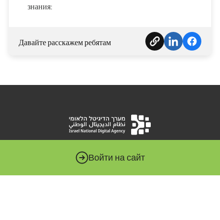
знания:
Давайте расскажем ребятам
Национальная цифровая система – это орган, которому
Войти на сайт
поручено продвигать цифровую революцию в
государственном секторе. Этот массив подчиняется
министру экономики и промышленности и служит
технологическим штабом правительственных
министерств и государственных органов.