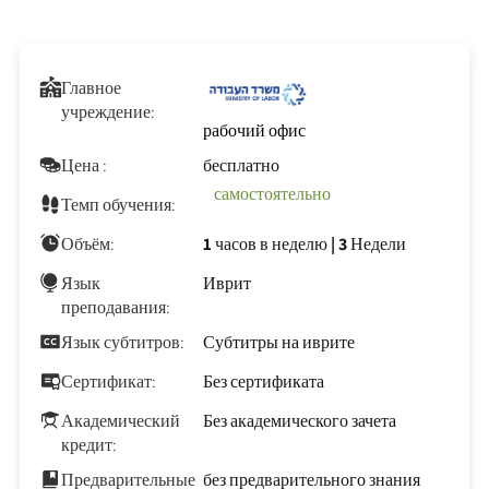
Главное
учреждение:
рабочий офис
Цена :
бесплатно
самостоятельно
Темп обучения:
Объём:
1 часов в неделю
|
3 Недели
Язык
Иврит
преподавания:
Язык субтитров:
Субтитры на иврите
Сертификат:
Без сертификата
Академический
Без академического зачета
кредит:
Предварительные
без предварительного знания