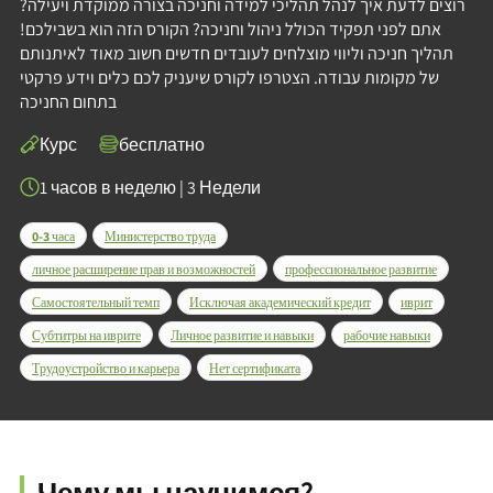
רוצים לדעת איך לנהל תהליכי למידה וחניכה בצורה ממוקדת ויעילה?
אתם לפני תפקיד הכולל ניהול וחניכה? הקורס הזה הוא בשבילכם!
תהליך חניכה וליווי מוצלחים לעובדים חדשים חשוב מאוד לאיתנותם
של מקומות עבודה. הצטרפו לקורס שיעניק לכם כלים וידע פרקטי
בתחום החניכה
Курс
бесплатно
1 часов в неделю
|
3 Недели
0-3 часа
Министерство труда
личное расширение прав и возможностей
профессиональное развитие
Самостоятельный темп
Исключая академический кредит
иврит
Субтитры на иврите
Личное развитие и навыки
рабочие навыки
Трудоустройство и карьера
Нет сертификата
Чему мы научимся?