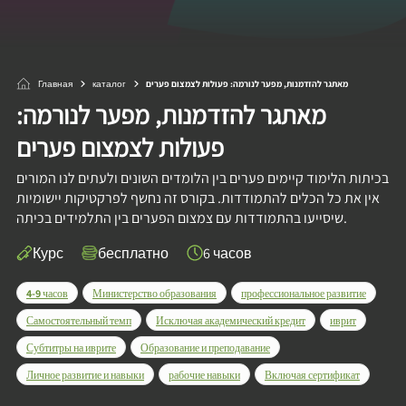
Главная
каталог
מאתגר להזדמנות, מפער לנורמה: פעולות לצמצום פערים
מאתגר להזדמנות, מפער לנורמה:
פעולות לצמצום פערים
בכיתות הלימוד קיימים פערים בין הלומדים השונים ולעתים לנו המורים
אין את כל הכלים להתמודדות. בקורס זה נחשף לפרקטיקות יישומיות
שיסייעו בהתמודדות עם צמצום הפערים בין התלמידים בכיתה.
Курс
бесплатно
6 часов
4-9 часов
Министерство образования
профессиональное развитие
Самостоятельный темп
Исключая академический кредит
иврит
Субтитры на иврите
Образование и преподавание
Личное развитие и навыки
рабочие навыки
Включая сертификат