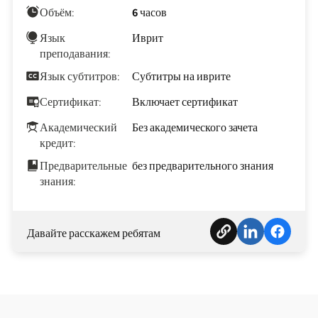
Объём:
6 часов
Язык
Иврит
преподавания:
Язык субтитров:
Субтитры на иврите
Сертификат:
Включает сертификат
Академический
Без академического зачета
кредит:
Предварительные
без предварительного знания
знания:
Давайте расскажем ребятам