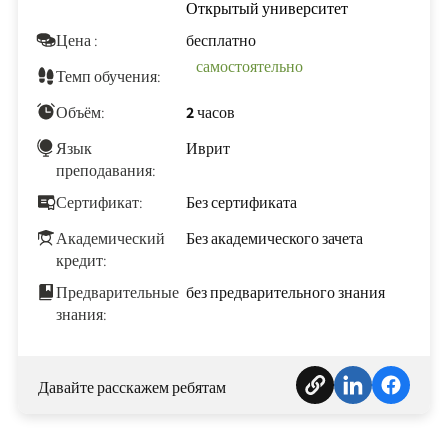
Открытый университет
Цена :
бесплатно
самостоятельно
Темп обучения:
Объём:
2 часов
Язык
Иврит
преподавания:
Сертификат:
Без сертификата
Академический
Без академического зачета
кредит:
Предварительные
без предварительного знания
знания:
Давайте расскажем ребятам