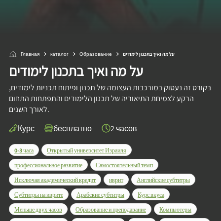
Главная
каталог
Образование
על מה ואיך בתכנון לימודים
על מה ואיך בתכנון לימודים
בקורס זה נעסוק במורכבות העצומה של תכנון ופיתוח תכניות לימודים,
הרקע לצמיחת התיאוריה של תכנון הלימודים והתפתחות התחום
לאורך השנים.
Курс
бесплатно
2 часов
0-3 часа
Открытый университет Израиля
профессиональное развитие
Самостоятельный темп
Исключая академический кредит
иврит
Английские субтитры
Субтитры на иврите
Арабские субтитры
Курс вкуса
Меньше двух часов
Образование и преподавание
Компьютеры