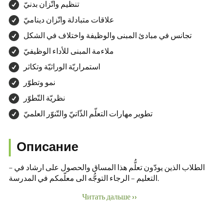
تنظيم واتّزان بدنيّ
علاقات متبادلة واتّزان ديناميّ
تجانس في مبادئ المبنى والوظيفة واختلاف في الشكل
ملاءمة المبنى للأداء الوظيفيّ
استمراريّة الوراثيّة وتكاثر
نمو وتطوّر
نظريّة التّطوّر
تطوير مهارات التعلّم الذّاتيّ والتّنوّر العلميّ
Описание
– الطلاب الذين يودّون تعلُّم هذا المساق والحصول على ارشاد في
التعليم – الرجاء التوجُّه الى معلّمكم في المدرسة.
Читать дальше ››