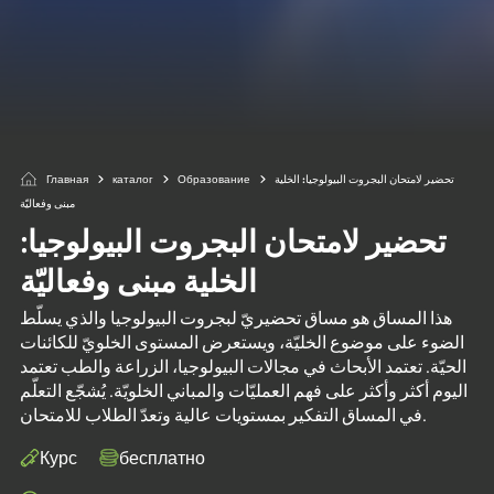
Главная
каталог
Образование
تحضير لامتحان البجروت البيولوجيا: الخلية
مبنى وفعاليّة
تحضير لامتحان البجروت البيولوجيا:
الخلية مبنى وفعاليّة
هذا المساق هو مساق تحضيريّ لبجروت البيولوجيا والذي يسلّط
الضوء على موضوع الخليّة، ويستعرض المستوى الخلويّ للكائنات
الحيّة. تعتمد الأبحاث في مجالات البيولوجيا، الزراعة والطب تعتمد
اليوم أكثر وأكثر على فهم العمليّات والمباني الخلويّة. يُشجّع التعلّم
في المساق التفكير بمستويات عالية وتعدّ الطلاب للامتحان.
Курс
бесплатно