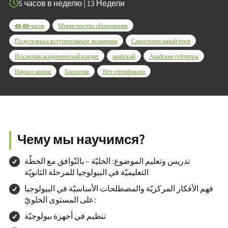
5 часов в неделю
|
13 Недели
40-69 часов
Министерство образования
Подготовка к вступительным экзаменам
Самостоятельный темп
Исключая академический кредит
арабский
Арабские субтитры
Наука о жизни
Биология
Нет сертификата
Чему мы научимся?
تدريس وتعليم الموضوع: الخليّة – بالتّوافق مع الخطّة
التعليميّة في البيولوجيا للمرحلة الثانويّة
فهم الأفكار المركزيّة والمصطلحات الأساسيّة في البيولوجيا
على المستوى الخلويّ:
تنظيم في أجهزة بيولوجيّة