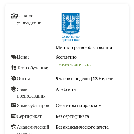
Главное
учреждение:
Министерство образования
Цена :
бесплатно
самостоятельно
Темп обучения:
Объём:
5 часов в неделю
|
13 Недели
Язык
Арабский
преподавания:
Язык субтитров:
Субтитры на арабском
Сертификат:
Без сертификата
Академический
Без академического зачета
кредит: