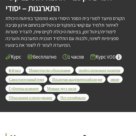
התארגנות – יסודי
הקורס מיועד למורי בית הספר היסודי והוא מתמקד בפיתוח היכולת
לאיתור תלמיד עם קושי בתפקודים ניהוליים בתחום ארגון סביבה
לימודית/ניהול זמן, בפיתוח היכולת לקיים שיח, להגדיר מטרות
ספציפיות לשינוי, ולבנות עם התלמיד תוכנית התערבות והערכה
המיועדת לעזור לו לשפר את ביצועיו.
Курс
бесплатно
1 часов
Курс VOD
0-3 часа
Министерство образования
профессиональное развитие
Самостоятельный темп
Исключая академический кредит
иврит
Субтитры на иврите
Меньше двух часов
Образование и преподавание
Нет сертификата