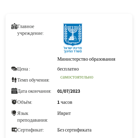
Главное
учреждение:
Министерство образования
Цена :
бесплатно
самостоятельно
Темп обучения:
Дата окончания:
01/07/2023
Объём:
1 часов
Язык
Иврит
преподавания:
Сертификат:
Без сертификата