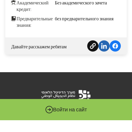
Академический
Без академического зачета
кредит:
Предварительные
без предварительного знания
знания:
Давайте расскажем ребятам
Войти на сайт
Национальная цифровая система – это орган, которому
поручено продвигать цифровую революцию в
государственном секторе. Этот массив подчиняется
министру экономики и промышленности и служит