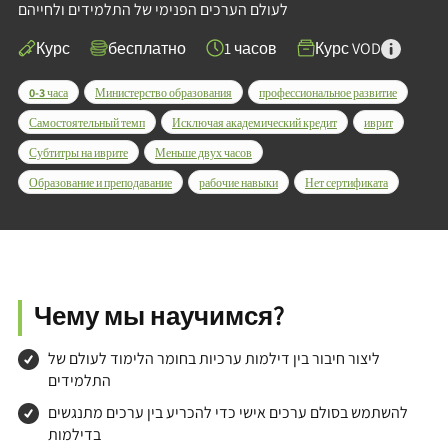
לעולם הערכים הפנימי של התלמידים ולחייהם
Курс
бесплатно
1 часов
Курс VOD
0-3 часа
Министерство образования
профессиональное развитие
Самостоятельный темп
Исключая академический кредит
иврит
Субтитры на иврите
Меньше двух часов
Образование и преподавание
рабочие навыки
Нет сертификата
Чему мы научимся?
ליצור חיבור בין דילמות ערכיות בחומר הלימוד לעולם של
התלמידים
להשתמש בסולם ערכים אישי כדי להכריע בין ערכים מתנגשים
בדילמות