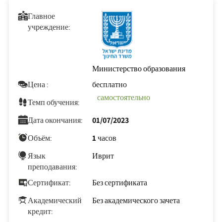
Главное
учреждение:
Министерство образования
Цена :
бесплатно
самостоятельно
Темп обучения:
Дата окончания:
01/07/2023
Объём:
1 часов
Язык
Иврит
преподавания:
Сертификат:
Без сертификата
Академический
Без академического зачета
кредит: