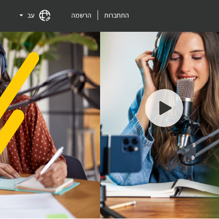
התחברות
הרשמה
עב