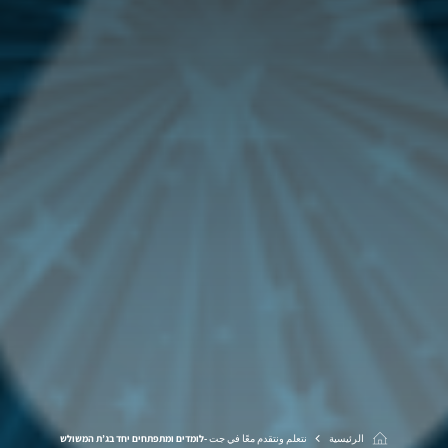
الرئيسية
نتعلم ونتقدم معًا في جت -לומדים ומתפתחים יחד בג’ת המשולש