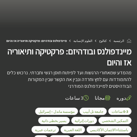
الرئيسية
كتالوج
العلوم الإنسانية
מיינדפולנס ובודהיזם: פרקטיקה ותיאוריה אז והיום
מיינדפולנס ובודהיזם: פרקטיקה ותיאוריה
אז והיום
מהמדע שמאחורי הרגשות ועד לפיתוח חוסן רגשי וחברתי. נרכוש כלים
להתמודדות עם לחץ וחרדה ונבין את הקשר שבין המקורות
הבודהיסטים למיינדפולנס המודרני
دوره
مجانا
3 ساعات
0-3 ساعات
جامعة تل أبيب
مؤسسة ماندل – إسرائيل
التمكين الشخصي
دورات إثرائية
يسير بخطى ذاتية
باستثناء الائتمان الأكاديمي
اللغة العبرية
ترجمات عبرية