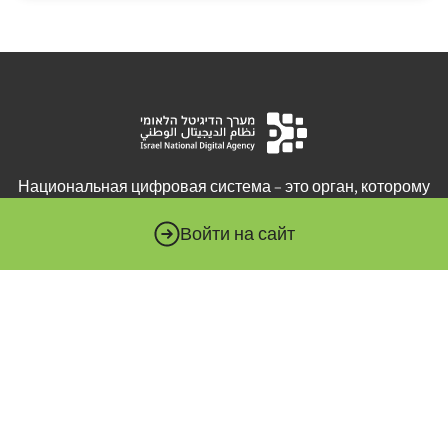
Национальная цифровая система – это орган, которому
поручено продвигать цифровую революцию в
государственном секторе. Этот массив подчиняется
Войти на сайт
министру экономики и промышленности и служит
технологическим штабом правительственных
министерств и государственных органов.
Совет высшего образования (HEC) определяет