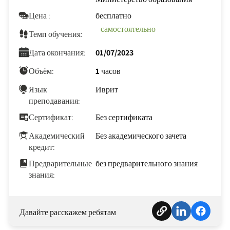
Цена :
бесплатно
самостоятельно
Темп обучения:
Дата окончания:
01/07/2023
Объём:
1 часов
Язык
Иврит
преподавания:
Сертификат:
Без сертификата
Академический
Без академического зачета
кредит:
Предварительные
без предварительного знания
знания:
Давайте расскажем ребятам