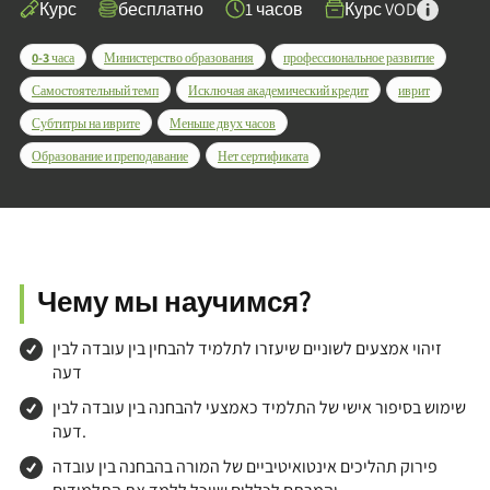
Курс
бесплатно
1 часов
Курс VOD
0-3 часа
Министерство образования
профессиональное развитие
Самостоятельный темп
Исключая академический кредит
иврит
Субтитры на иврите
Меньше двух часов
Образование и преподавание
Нет сертификата
Чему мы научимся?
זיהוי אמצעים לשוניים שיעזרו לתלמיד להבחין בין עובדה לבין
דעה
שימוש בסיפור אישי של התלמיד כאמצעי להבחנה בין עובדה לבין
דעה.
פירוק תהליכים אינטואיטיביים של המורה בהבחנה בין עובדה