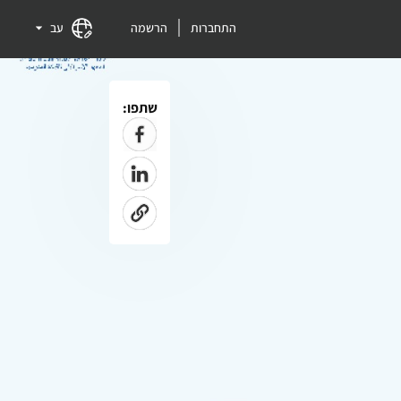
התחברות
הרשמה
עב
שתפו: