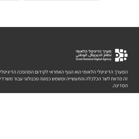
המערך הדיגיטלי הלאומי הוא הגוף האחראי לקידום המהפכה הדיגיטלית 
זה מדווח לשר הכלכלה והתעשייה ומשמש כמטה טכנולוגי עבור משרדי 
המדינה.
מועצת ההשכלה הגבוהה (HEC) קובעת את המדיניות למערכת
התכנון והתקצוב (PBC) אחראית על התכנון והתקצוב. הם שואפ