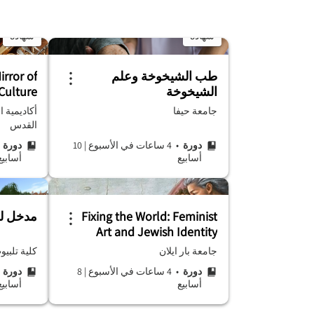
شهادة
شهادة
طب الشيخوخة وعلم
irror of
الشيخوخة
Culture
جامعة حيفا
أكاديمية 
القدس
دورة
• 4 ساعات في الأسبوع
|
10
دورة
• 
أسابيع
أسابيع
Fixing the World: Feminist
مدخل للت
Art and Jewish Identity
جامعة بار ايلان
كلية تلبيو
دورة
• 4 ساعات في الأسبوع
|
8
دورة
• 
أسابيع
أسابيع