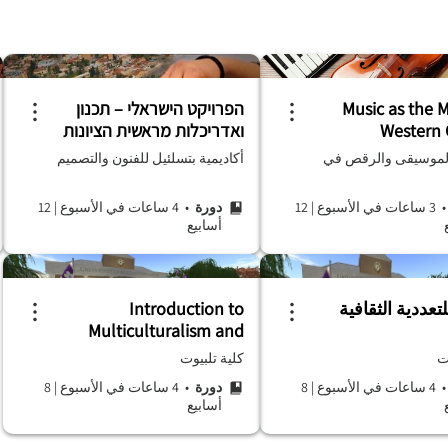
Music as the M
הפרויקט הישראלי – תכנון
Western 
ואדריכלות מראשית הציונות
ועד היום
الموسيقى والرقص في
أكاديمية بتسلئيل للفنون والتصميم
3 ساعات في الأسبوع
|
12
دورة
• 4 ساعات في الأسبوع
|
12
أسابيع
عددية الثقافية
Introduction to
Multiculturalism and
Cultural Diversity
ت
كلية تلبيوت
4 ساعات في الأسبوع
|
8
دورة
• 4 ساعات في الأسبوع
|
8
أسابيع