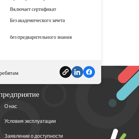
Включает сертификат
Без академического зачета
без предварительного знания
ребятам
предприятие
О нас
Условия эксплуатации
Заявление о доступности