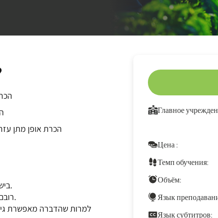
?
הכרת
Главное учрежден
הכ
הכרת אופן מתן עז
Цена :
Темп обучения:
Объём:
בישראל עובדים עשרות אלפי חקלאים ועובדי חקלאות.
רובם עושים שימוש בתכשירי הדברה כדי להגן על היבול.
Язык преподавани
למרות שהדברה מאפשרת גידול
Язык субтитров: