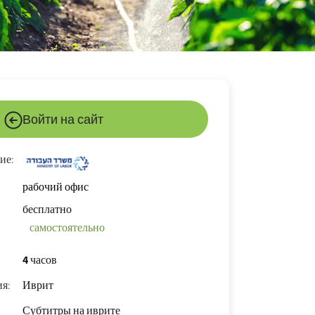
Войти на сайт
ие:
рабочий офис
бесплатно
самостоятельно
4 часов
я:
Иврит
Субтитры на иврите