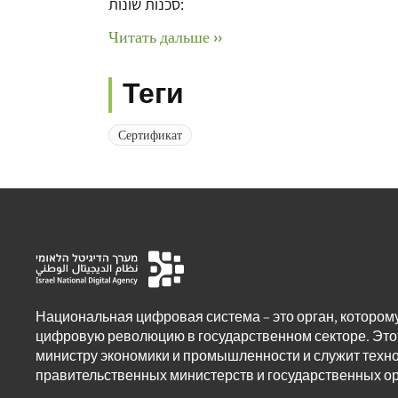
סכנות שונות:
Читать дальше ››
Теги
Сертификат
Национальная цифровая система – это орган, котором
цифровую революцию в государственном секторе. Это
министру экономики и промышленности и служит техн
правительственных министерств и государственных ор