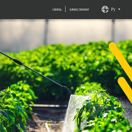
связь
зачисление
Ру