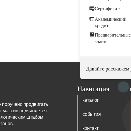
Сертификат:
Академический
кредит:
Предварительные
знания:
Давайте расскажем 
Навигация
каталог
у поручено продвигать
т массив подчиняется
события
ологическим штабом
ганов.
контакт