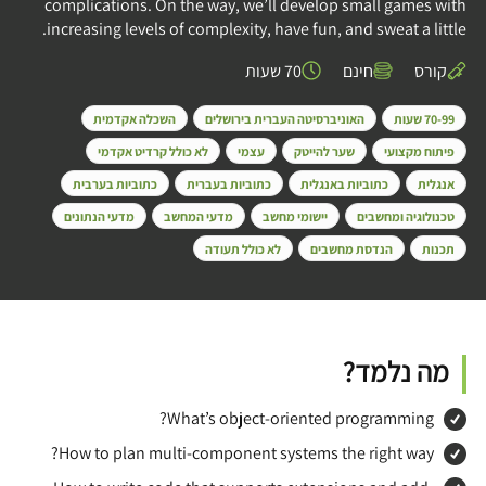
complications. On the way, we’ll develop small games with
increasing levels of complexity, have fun, and sweat a little.
קורס
חינם
70 שעות
70-99 שעות
האוניברסיטה העברית בירושלים
השכלה אקדמית
פיתוח מקצועי
שער להייטק
עצמי
לא כולל קרדיט אקדמי
אנגלית
כתוביות באנגלית
כתוביות בעברית
כתוביות בערבית
טכנולוגיה ומחשבים
יישומי מחשב
מדעי המחשב
מדעי הנתונים
תכנות
הנדסת מחשבים
לא כולל תעודה
מה נלמד?
What’s object-oriented programming?
How to plan multi-component systems the right way?