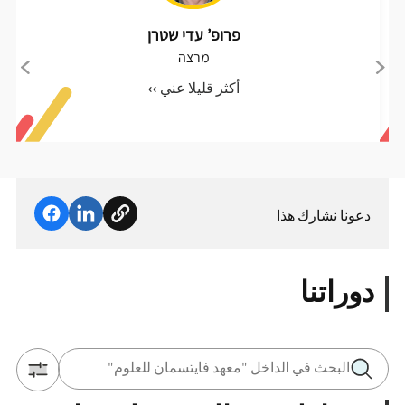
פרופ’ עדי שטרן
מרצה
أكثر قليلا عني ››
دعونا نشارك هذا
دوراتنا