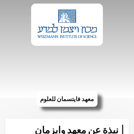
معهد فايتسمان للعلوم
نبذة عن معهد وايزمان