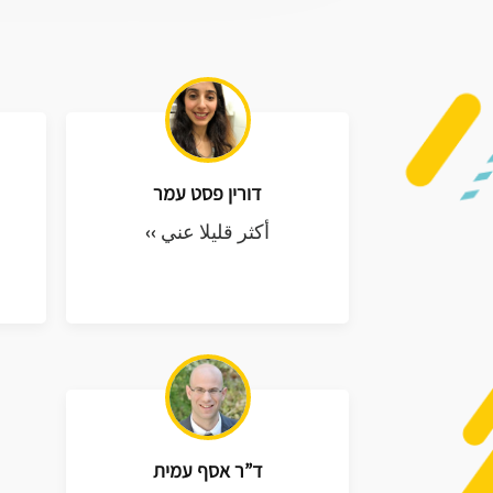
דורין פסט עמר
أكثر قليلا عني ››
ד”ר אסף עמית