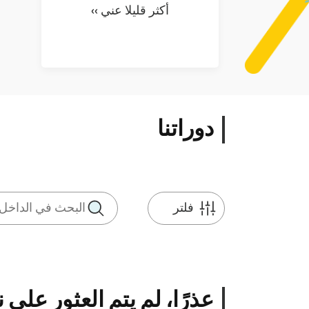
أكثر قليلا عني ››
دوراتنا
فلتر
عذرًا، لم يتم العثور على ن