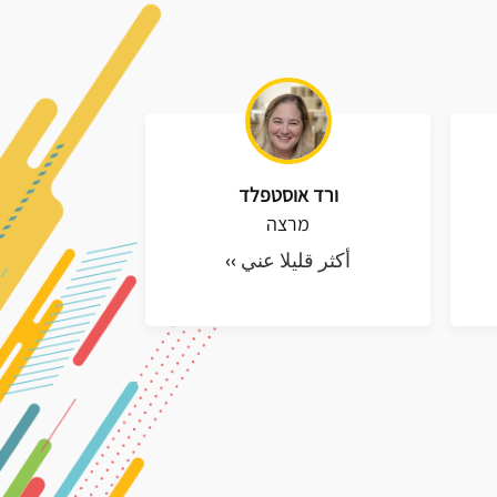
ורד אוסטפלד
מרצה
أكثر قليلا عني ››