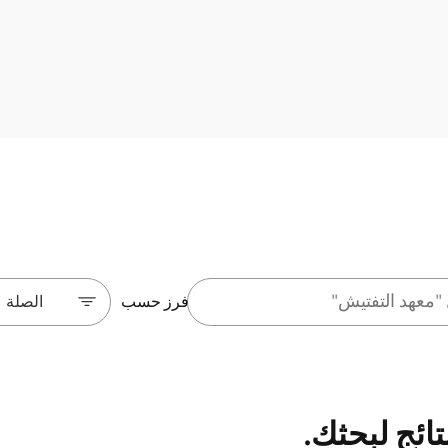
فرز حسب
الصلة
تائج لبحثك.