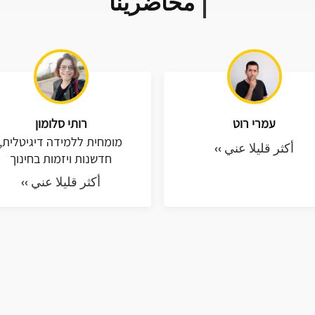
محاضرينا
עמרי רוט
רותי סלומון
מומחית ללמידה דיגיטלית,
أكثر قليلا عني ››
חדשנות ויזמות בחינוך
أكثر قليلا عني ››