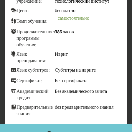
учреждение:
технологический институт
Цена :
бесплатно
самостоятельно
Темп обучения:
Продолжительность
386 часов
программы
обучения:
Язык
Иврит
преподавания:
Язык субтитров:
Субтитры на иврите
Сертификат:
Без сертификата
Академический
Без академического зачета
кредит:
Предварительные
без предварительного знания
знания: