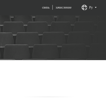
связь
зачисление
Ру