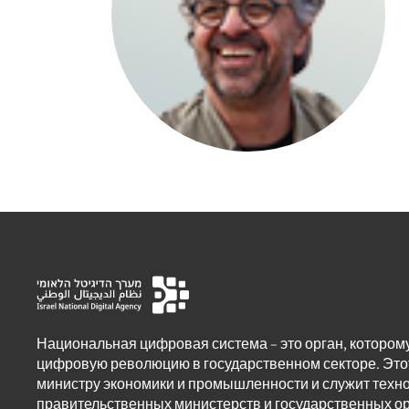
Национальная цифровая система – это орган, котором
цифровую революцию в государственном секторе. Это
министру экономики и промышленности и служит техн
правительственных министерств и государственных ор