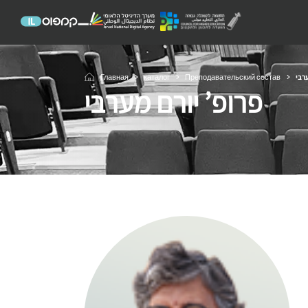
Главная
каталог
Преподавательский состав
ערבי
פרופ’ יורם מערבי