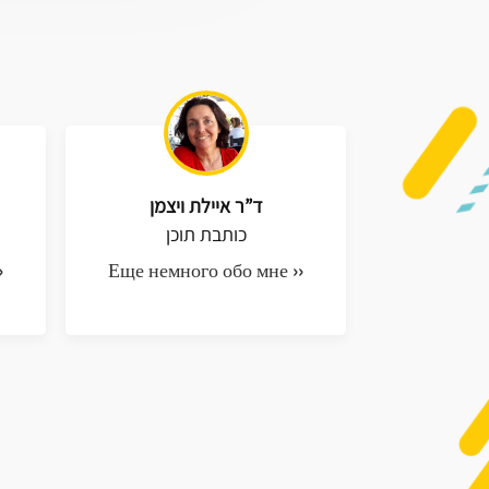
ד”ר איילת ויצמן
כותבת תוכן
›
Еще немного обо мне ››