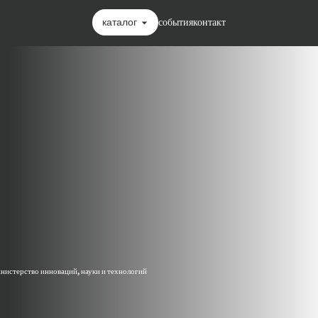
каталог
события
контакт
нистерство инноваций, науки и технологий