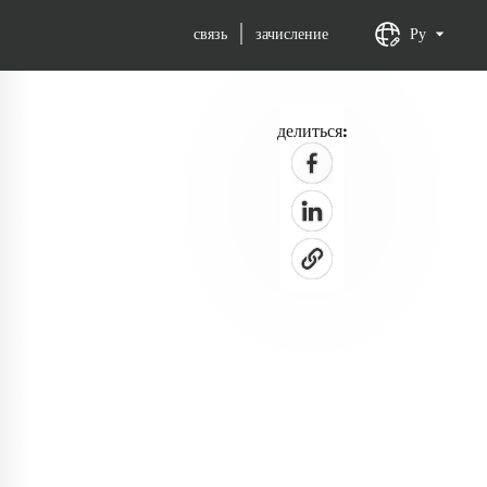
связь
зачисление
Ру
делиться: