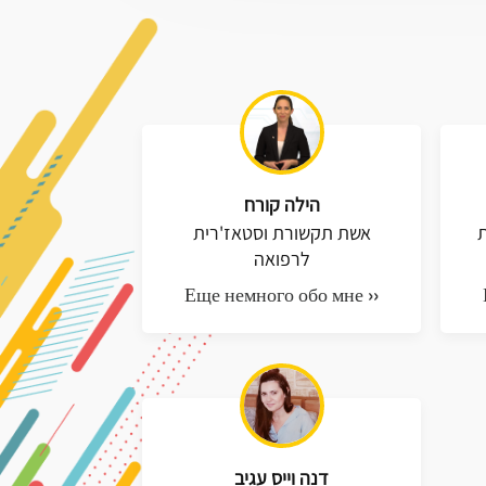
הילה קורח
ת
אשת תקשורת וסטאז'רית
לרפואה
Еще немного обо мне ››
דנה וייס עגיב