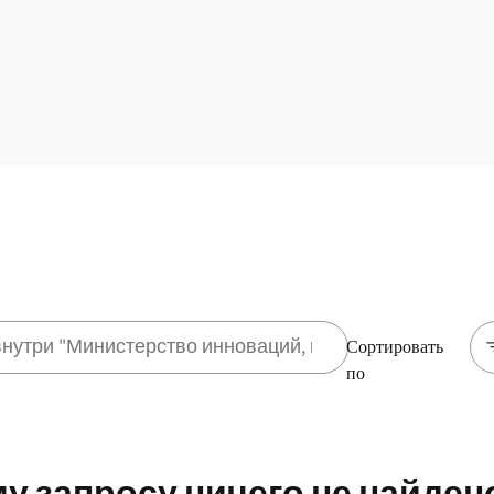
Сортировать
по
у запросу ничего не найден