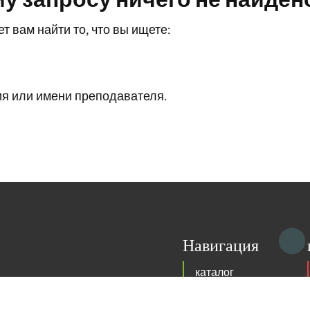
т вам найти то, что вы ищете:
ия или имени преподавателя.
Навигация
каталог
у поручено продвигать
т массив подчиняется
события