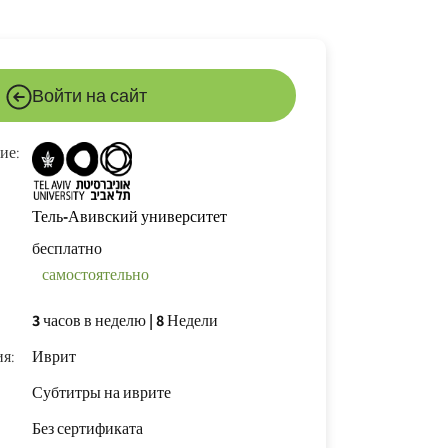
Войти на сайт
ие:
Тель-Авивский университет
бесплатно
самостоятельно
3 часов в неделю
|
8 Недели
я:
Иврит
Субтитры на иврите
Без сертификата