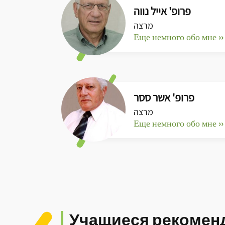
פרופ' אייל נווה
מרצה
Еще немного обо мне ››
פרופ' אשר ססר
מרצה
Еще немного обо мне ››
Учащиеся рекомен