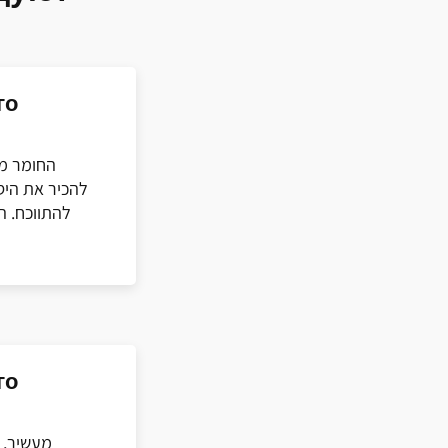
го
החומר מע
להכיר את היס
להתווכח. ה
го
מעשיר, 