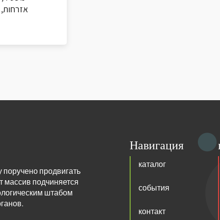
אזרחות, 
Навигация
каталог
у поручено продвигать
т массив подчиняется
события
ологическим штабом
ганов.
контакт