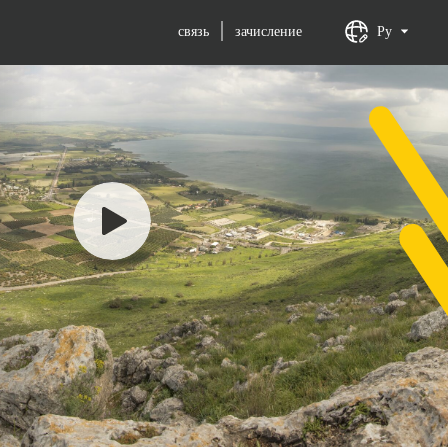
связь
зачисление
Ру