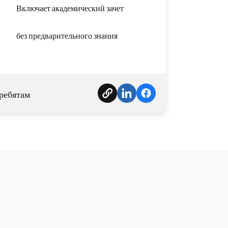
Включает академический зачет
без предварительного знания
ребятам