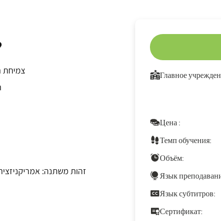
?
צמיחת ה
Главное учрежден
ה
Цена :
Темп обучения:
Объём:
זהות משתנה: אמריקניזציה ו
Язык преподавани
Язык субтитров:
Сертификат: